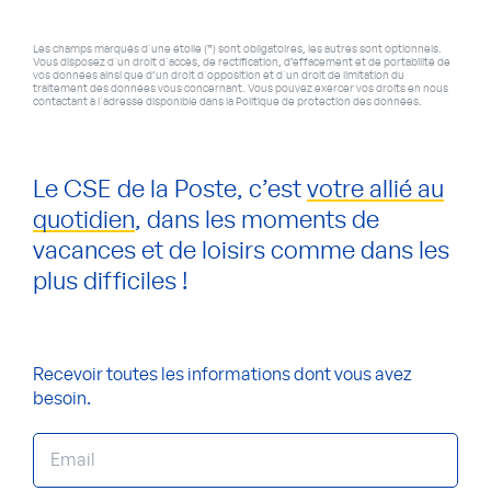
Les champs marqués d'une étoile (*) sont obligatoires, les autres sont optionnels.
Vous disposez d'un droit d'accès, de rectification, d’effacement et de portabilité de
vos données ainsi que d’un droit d'opposition et d'un droit de limitation du
traitement des données vous concernant. Vous pouvez exercer vos droits en nous
contactant à l'adresse disponible dans la Politique de protection des données.
Le CSE de la Poste, c’est
votre allié au
quotidien
, dans les moments de
vacances et de loisirs comme dans les
plus difficiles !
Recevoir toutes les informations
dont vous avez
besoin.