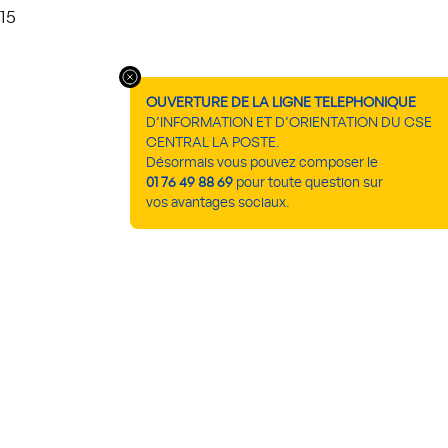
15
OUVERTURE DE LA LIGNE TELEPHONIQUE
D’INFORMATION ET D’ORIENTATION DU CSE
CENTRAL LA POSTE.
Désormais vous pouvez composer le
01 76 49 88 69
pour toute question sur
vos avantages sociaux.