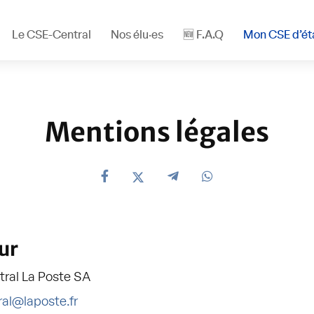
Le CSE-Central
Nos élu·es
🆕 F.A.Q
Mon CSE d’ét
Mentions légales
ur
ral La Poste SA
ral@laposte.fr