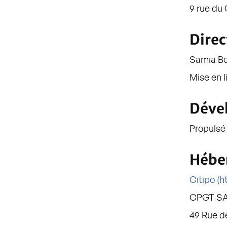
9 rue du 
Direc
Samia Bo
Mise en 
Déve
Propulsé
Hébe
Citipo (h
CPGT S
49 Rue d