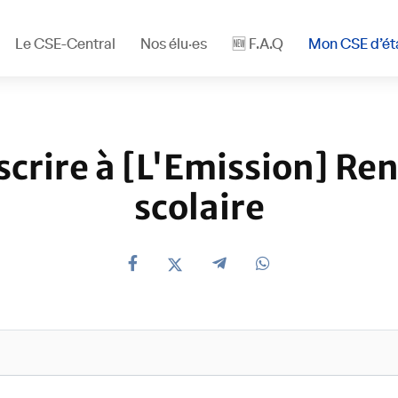
Le CSE-Central
Nos élu·es
🆕 F.A.Q
Mon CSE d’ét
scrire à [L'Emission] Re
scolaire