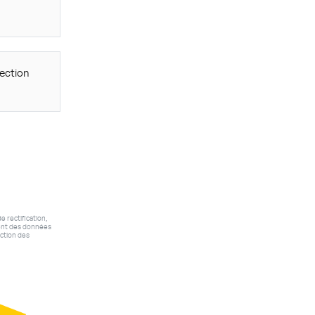
tection
e rectification,
ment des données
ection des