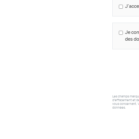
J'acce
Je con
des d
Les champs marqués 
d’effacement et de
vous concernant. V
données.