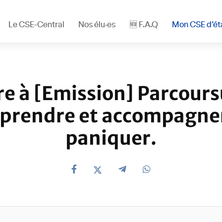
Le CSE-Central
Nos élu·es
🆕 F.A.Q
Mon CSE d’ét
ire à [Emission] Parcour
prendre et accompagne
paniquer.