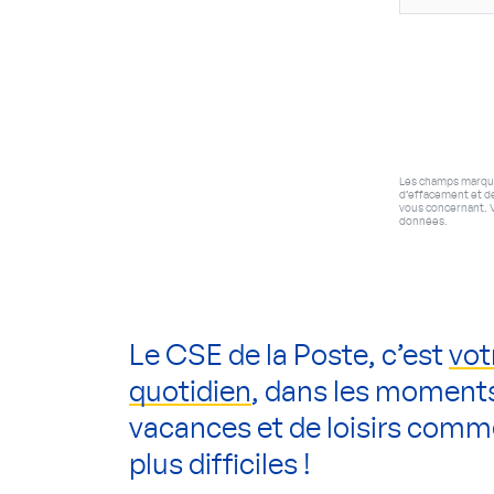
Les champs marqués 
d’effacement et de
vous concernant. V
données.
Le CSE de la Poste, c’est
vot
quotidien
, dans les moment
vacances et de loisirs comm
plus difficiles !