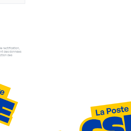
e rectification,
ment des données
ection des