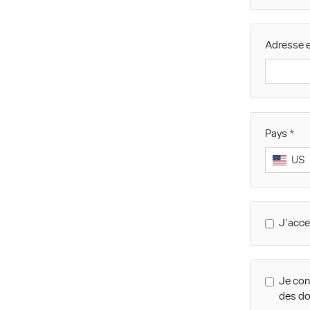
Adresse e
Pays
US
J'acce
Je con
des d