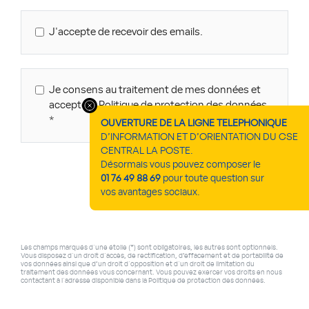
J'accepte de recevoir des emails.
Je consens au traitement de mes données et
accepte la Politique de protection des données
OUVERTURE DE LA LIGNE TELEPHONIQUE
D’INFORMATION ET D’ORIENTATION DU CSE
CENTRAL LA POSTE.
Désormais vous pouvez composer le
Envoyer
01 76 49 88 69
pour toute question sur
vos avantages sociaux.
Les champs marqués d'une étoile (*) sont obligatoires, les autres sont optionnels.
Vous disposez d'un droit d'accès, de rectification, d’effacement et de portabilité de
vos données ainsi que d’un droit d'opposition et d'un droit de limitation du
traitement des données vous concernant. Vous pouvez exercer vos droits en nous
contactant à l'adresse disponible dans la Politique de protection des données.